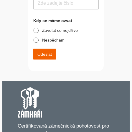
e
l
e
o
f
Kdy se máme ozvat
z
o
v
n
Zavolat co nejdříve
a
*
t
Nespěchám
T
e
l
Odeslat
e
f
o
n
*
Certifikovaná zámečnická pohotovost pro