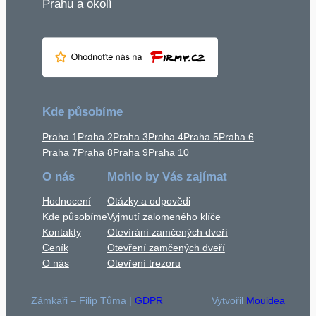
Prahu a okolí
Kde působíme
Praha 1
Praha 2
Praha 3
Praha 4
Praha 5
Praha 6
Praha 7
Praha 8
Praha 9
Praha 10
O nás
Mohlo by Vás zajímat
Hodnocení
Otázky a odpovědi
Kde působíme
Vyjmutí zalomeného klíče
Kontakty
Otevírání zamčených dveří
Ceník
Otevření zamčených dveří
O nás
Otevření trezoru
Zámkaři – Filip Tůma |
GDPR
Vytvořil
Mouidea