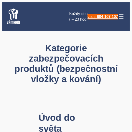
Přeskočit
na
Každý den
volat
604 107 107
7 – 23 hod.
obsah
Kategorie
zabezpečovacích
produktů (bezpečnostní
vložky a kování)
Úvod do
světa